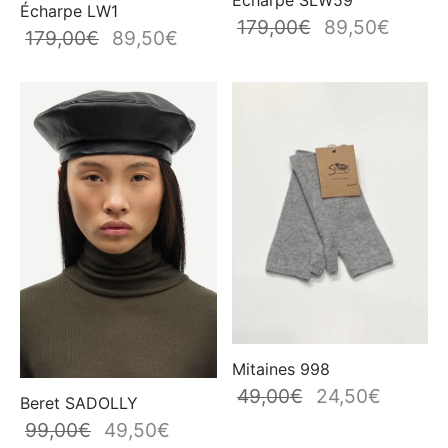
Écharpe LW1
179,00
€
89,50
€
Le prix
Le prix
179,00
€
89,50
€
Le prix
Le prix
initial
actuel
initial
actuel
était :
est :
était :
est :
179,00€.
89,50€
179,00€.
89,50€.
Mitaines 998
49,00
€
24,50
€
Le prix
Le prix
Beret SADOLLY
initial
actuel
99,00
€
49,50
€
Le prix
Le prix
était :
est :