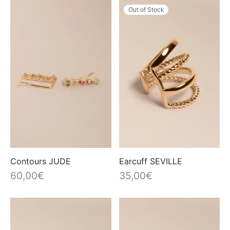
plus
Out of Stock
récent
au
plus
ancien
Contours JUDE
Earcuff SEVILLE
60,00
€
35,00
€