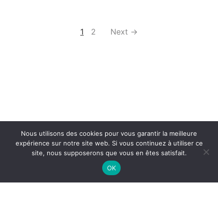
1
2
Next →
Nous utilisons des cookies pour vous garantir la meilleure
expérience sur notre site web. Si vous continuez à utiliser ce
site, nous supposerons que vous en êtes satisfait.
Filters
OK
LE PETIT MARCHÉ
HORAIRES
Livraison en France et en Europe.