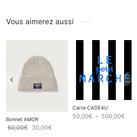
Vous aimerez aussi
Carte CADEAU
Plag
50,00
€
500,00
€
–
Bonnet AMOR
de pr
60,00
€
30,00
€
Le prix
Le prix
50,0
initial
actuel