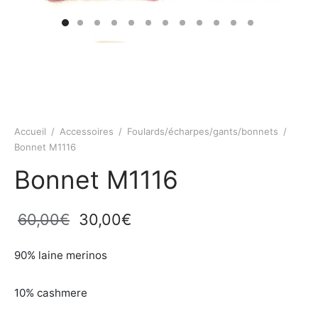
Accueil
/
Accessoires
/
Foulards/écharpes/gants/bonnets
/
Bonnet M1116
Bonnet M1116
Le prix
Le prix
60,00
€
30,00
€
initial
actuel
90% laine merinos
était :
est :
60,00€.
30,00€.
10% cashmere