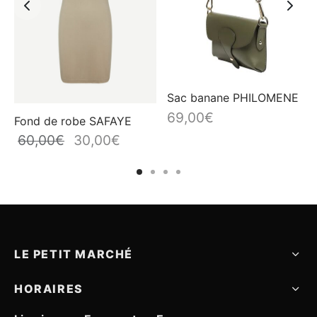
Sac banane PHILOMENE
69,00
€
Fond de robe SAFAYE
60,00
€
30,00
€
rix
Le prix
Le prix
el
initial
actuel
était :
est :
0€.
60,00€.
30,00€.
LE PETIT MARCHÉ
HORAIRES