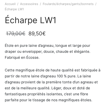
Accueil
/
Accessoires
/
Foulards/écharpes/gants/bonnets
/
Écharpe LW1
Écharpe LW1
Le prix
Le prix
179,00
€
89,50
€
initial
actuel
Étole en pure laine d’agneau, longue et large pour
était :
est :
draper ou envelopper, douce, chaude et élégante.
179,00€.
89,50€.
Fabriqué en Écosse.
Cette magnifique étole de haute qualité est fabriquée à
partir de notre laine d’agneau 100 % pure. La laine
d’agneau provient de la première tonte d’un agneau et
est de la meilleure qualité. Léger, doux et doté de
fantastiques propriétés isolantes, c’est une fibre
parfaite pour le tissage de nos magnifiques étoles.