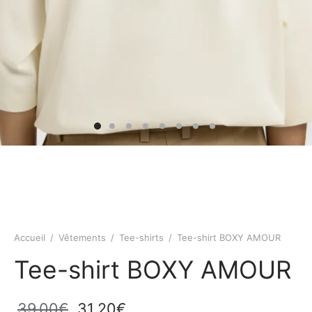
Accueil
/
Vêtements
/
Tee-shirts
/
Tee-shirt BOXY AMOUR
Tee-shirt BOXY AMOUR
Le prix
Le prix
39,00
€
31,20
€