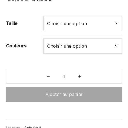
initial
actuel
était :
est :
39,00€.
31,20€.
Taille
Couleurs
Ajouter au panier