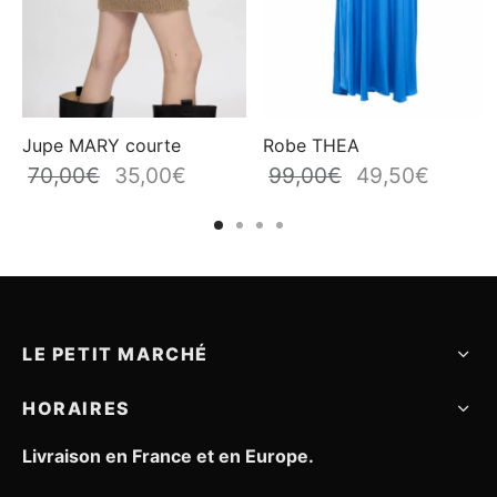
Jupe MARY courte
Robe THEA
70,00
€
35,00
€
99,00
€
49,50
€
prix
Le prix
Le prix
Le prix
Le prix
uel
initial
actuel
initial
actuel
:
était :
est :
était :
est :
,00€.
70,00€.
35,00€.
99,00€.
49,50€.
LE PETIT MARCHÉ
HORAIRES
Livraison en France et en Europe.