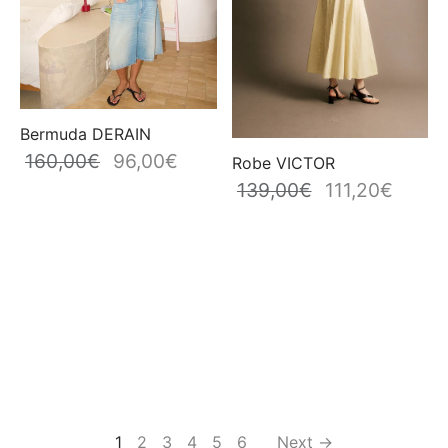
Bermuda DERAIN
160,00
€
96,00
€
Le prix
Le prix
Robe VICTOR
initial
actuel
139,00
€
111,20
€
Le prix
Le prix
était :
est :
initial
actuel
160,00€.
96,00€.
était :
est :
139,00€.
111,20€
1
2
3
4
5
6
Next →