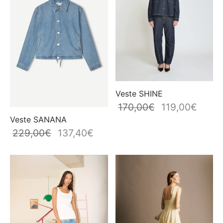
Veste SHINE
170,00
€
119,00
€
Le prix
Le pri
initial
actuel
Veste SANANA
était :
est :
229,00
€
137,40
€
Le prix
Le prix
170,00€.
119,00
initial
actuel
était :
est :
229,00€.
137,40€.