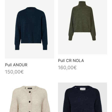
plus
récent
au
plus
ancien
Pull CR NOLA
Pull ANOUR
160,00
€
150,00
€