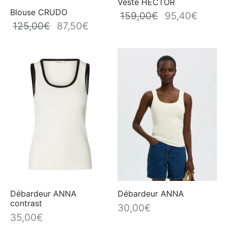
Veste HECTOR
Blouse CRUDO
159,00
€
95,40
€
Le prix
Le prix
125,00
€
87,50
€
Le prix
Le prix
initial
actuel
initial
actuel
était :
est :
était :
est :
159,00€.
95,40€
125,00€.
87,50€.
Débardeur ANNA
Débardeur ANNA
contrast
30,00
€
35,00
€