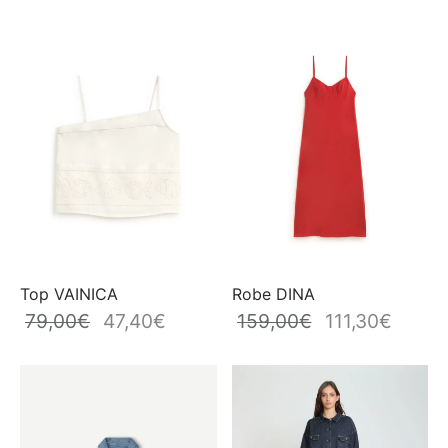
Top VAINICA
Robe DINA
79,00
€
47,40
€
159,00
€
111,30
€
Le prix
Le prix
Le prix
Le prix
initial
actuel
initial
actuel
était :
est :
était :
est :
79,00€.
47,40€.
159,00€.
111,30€