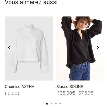
Vous aimerez aussi
Chemise ASTHA
Blouse SOLINE
135,00
€
67,50
€
rix
Le prix
Le prix
60,00
€
el
initial
actuel
était :
est :