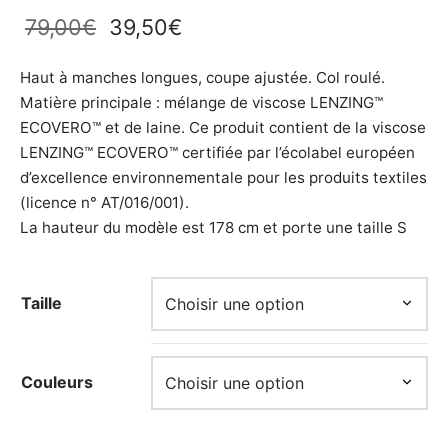
Le prix
Le prix
79,00
€
39,50
€
initial
actuel
Haut à manches longues, coupe ajustée. Col roulé.
était :
est :
Matière principale : mélange de viscose LENZING™
79,00€.
39,50€.
ECOVERO™ et de laine. Ce produit contient de la viscose
LENZING™ ECOVERO™ certifiée par l’écolabel européen
d’excellence environnementale pour les produits textiles
(licence n° AT/016/001).
La hauteur du modèle est 178 cm et porte une taille S
Taille
Couleurs