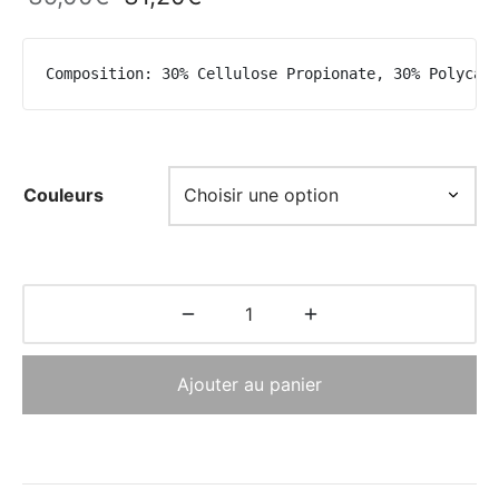
initial
actuel
était :
est :
Composition: 30% Cellulose Propionate, 30% Polycar
39,00€.
31,20€.
Couleurs
Ajouter au panier