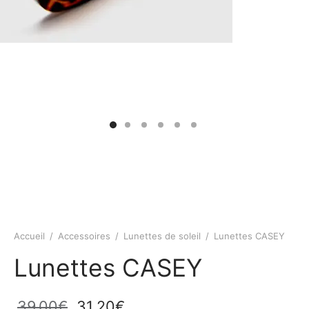
Accueil
/
Accessoires
/
Lunettes de soleil
/
Lunettes CASEY
Lunettes CASEY
Le prix
Le prix
39,00
€
31,20
€