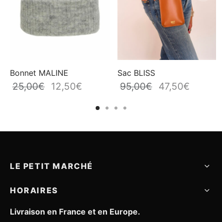
Bonnet MALINE
Sac BLISS
25,00
€
12,50
€
95,00
€
47,50
€
x
Le prix
Le prix
Le prix
Le prix
l
initial
actuel
initial
actuel
était :
est :
était :
est :
€.
25,00€.
12,50€.
95,00€.
47,50€.
LE PETIT MARCHÉ
HORAIRES
Livraison en France et en Europe.