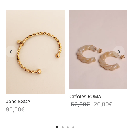
Créoles ROMA
Jonc ESCA
52,00
€
26,00
€
ix
Le prix
Le prix
90,00
€
l
initial
actuel
était :
est :
0€.
52,00€.
26,00€.