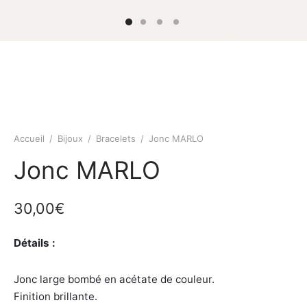
Accueil
/
Bijoux
/
Bracelets
/
Jonc MARLO
Jonc MARLO
30,00
€
Détails :
Jonc large bombé en acétate de couleur.
Finition brillante.