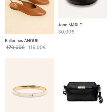
Jonc MARLO
30,00
€
Ballerines ANOUK
170,00
€
119,00
€
Le prix
Le prix
initial
actuel
était :
est :
170,00€.
119,00€.