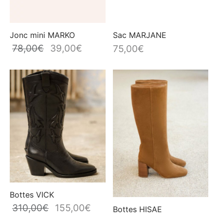
Jonc mini MARKO
Sac MARJANE
78,00
€
39,00
€
Le prix
Le prix
75,00
€
initial
actuel
était :
est :
78,00€.
39,00€.
Bottes VICK
310,00
€
155,00
€
Le prix
Le prix
Bottes HISAE