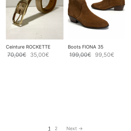
Ceinture ROCKETTE
Boots FIONA 35
70,00
€
35,00
€
199,00
€
99,50
€
Le prix
Le prix
Le prix
Le prix
initial
actuel
initial
actuel
était :
est :
était :
est :
70,00€.
35,00€.
199,00€.
99,50€
1
2
Next →