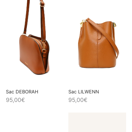
plus
récent
au
plus
ancien
Sac DEBORAH
Sac LILWENN
95,00
€
95,00
€