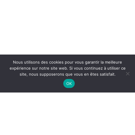
Nous utilisons des cookies pour vous garantir la meilleure
expérience sur notre site web. Si vous continuez à utiliser ce
site, nous supposerons que vous en êtes satisfait.
LE PETIT MARCHÉ
Filters
OK
HORAIRES
Livraison en France et en Europe.
SUIVEZ NOUS !