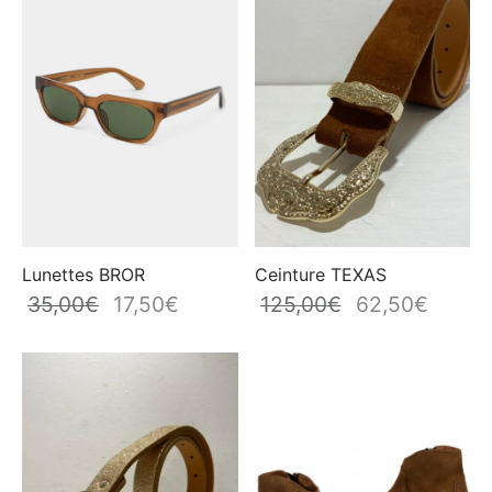
Lunettes BROR
Ceinture TEXAS
35,00
€
17,50
€
125,00
€
62,50
€
Le prix
Le prix
Le prix
Le prix
initial
actuel
initial
actuel
était :
est :
était :
est :
35,00€.
17,50€.
125,00€.
62,50€