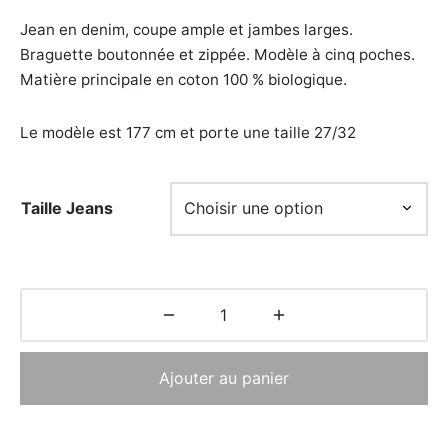
initial
actuel
Jean en denim, coupe ample et jambes larges.
était :
est :
Braguette boutonnée et zippée. Modèle à cinq poches.
170,00€.
119,00€.
Matière principale en coton 100 % biologique.
Le modèle est 177 cm et porte une taille 27/32
Taille Jeans
Ajouter au panier