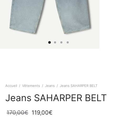
Accueil
/
Vêtements
/
Jeans
/
Jeans SAHARPER BELT
Jeans SAHARPER BELT
Le prix
Le prix
170,00
€
119,00
€