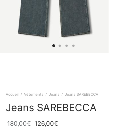
Accueil
/
Vêtements
/
Jeans
/
Jeans SAREBECCA
Jeans SAREBECCA
Le prix
Le prix
180,00
€
126,00
€