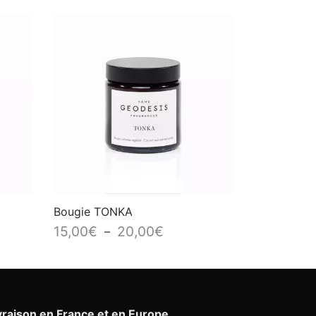
Bougie TONKA
Plage
15,00
€
20,00
€
–
de
prix :
15,00€
à
vraison en France et en Europe.