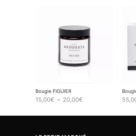
Bougie FIGUIER
Bougi
Plage
15,00
€
20,00
€
55,0
–
de
prix :
15,00€
à