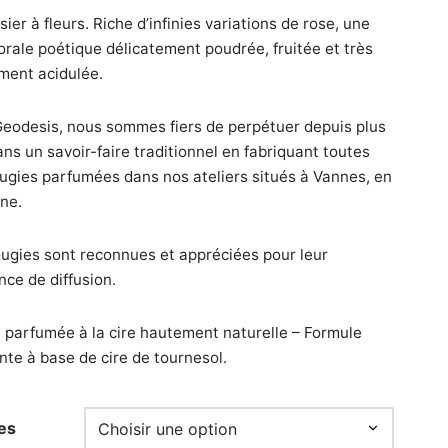
sier à fleurs. Riche d’infinies variations de rose, une
prix :
lorale poétique délicatement poudrée, fruitée et très
15,00€
ment acidulée.
à
20,00€
eodesis, nous sommes fiers de perpétuer depuis plus
ans un savoir-faire traditionnel en fabriquant toutes
ugies parfumées dans nos ateliers situés à Vannes, en
ne.
ugies sont reconnues et appréciées pour leur
nce de diffusion.
 parfumée à la cire hautement naturelle – Formule
nte à base de cire de tournesol.
es