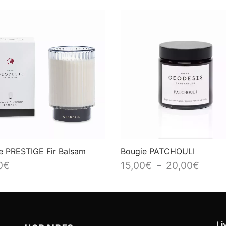
e PRESTIGE Fir Balsam
Bougie PATCHOULI
Plage
0
€
15,00
€
20,00
€
–
de
prix :
15,00€
à
Li