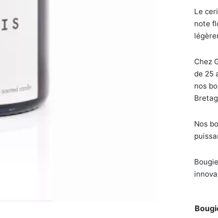
Le ceri
note f
légère
Chez G
de 25 
nos bo
Bretag
Nos bo
puissa
Bougie
innova
Bougi