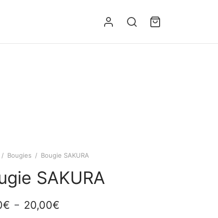
/
Bougies
/
Bougie SAKURA
ugie SAKURA
Plage
0
€
20,00
€
–
de