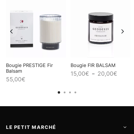
Bougie PRESTIGE Fir
Bougie FIR BALSAM
Balsam
e
Plage
15,00
€
20,00
€
–
55,00
€
de
prix :
0€
15,00€
à
0€
20,00€
LE PETIT MARCHÉ