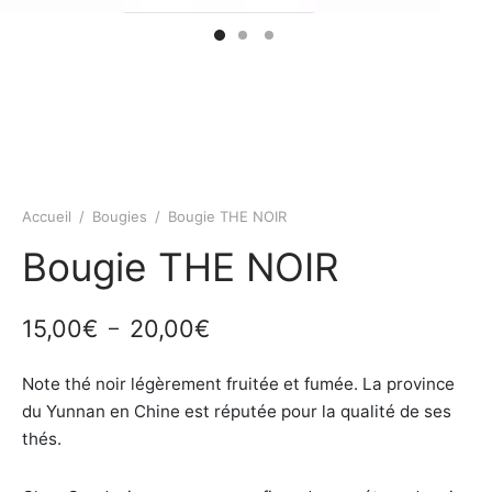
Accueil
/
Bougies
/
Bougie THE NOIR
Bougie THE NOIR
Plage
15,00
€
20,00
€
–
de
Note thé noir légèrement fruitée et fumée. La province
prix :
du Yunnan en Chine est réputée pour la qualité de ses
15,00€
thés.
à
20,00€