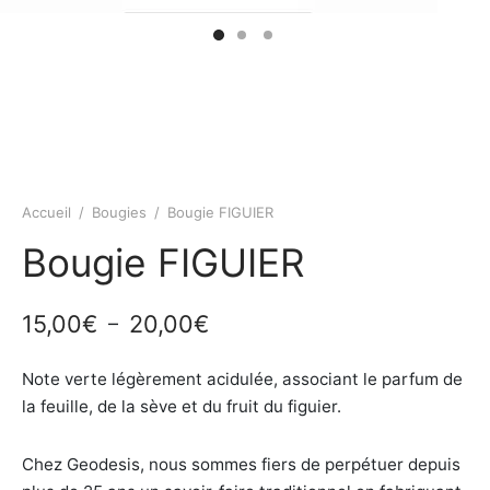
Accueil
/
Bougies
/
Bougie FIGUIER
Bougie FIGUIER
Plage
15,00
€
20,00
€
–
de
Note verte légèrement acidulée, associant le parfum de
prix :
la feuille, de la sève et du fruit du figuier.
15,00€
à
Chez Geodesis, nous sommes fiers de perpétuer depuis
20,00€