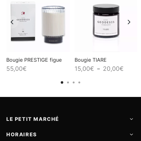
Bougie PRESTIGE figue
Bougie TIARE
Plage
55,00
€
15,00
€
20,00
€
–
de
prix :
0€
15,00€
à
0€
20,00€
LE PETIT MARCHÉ
HORAIRES