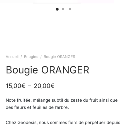
Accueil
/
Bougies
/
Bougie ORANGER
Bougie ORANGER
Plage
15,00
€
20,00
€
–
de
Note fruitée, mélange subtil du zeste du fruit ainsi que
prix :
des fleurs et feuilles de l’arbre.
15,00€
à
Chez Geodesis, nous sommes fiers de perpétuer depuis
20,00€