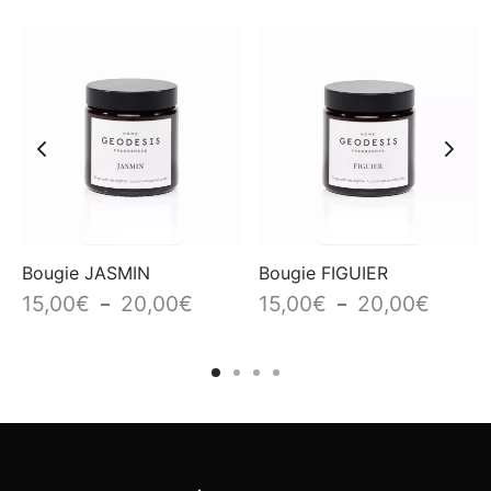
Bougie JASMIN
Bougie FIGUIER
Plage
Plage
15,00
€
20,00
€
15,00
€
20,00
€
–
–
de
de
prix :
prix :
15,00€
15,00€
à
à
20,00€
20,00€