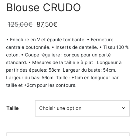
Blouse CRUDO
Le prix
Le prix
125,00
€
87,50
€
initial
actuel
• Encolure en V et épaule tombante. • Fermeture
était :
est :
centrale boutonnée. • Inserts de dentelle. • Tissu 100 %
125,00€.
87,50€.
coton. • Coupe régulière : conçue pour un porté
standard. • Mesures de la taille S à plat : Longueur à
partir des épaules: 58cm. Largeur du buste: 54cm.
Largeur du bas: 56cm. Taille : +1cm en longueur par
taille et +2cm pour les contours.
Taille