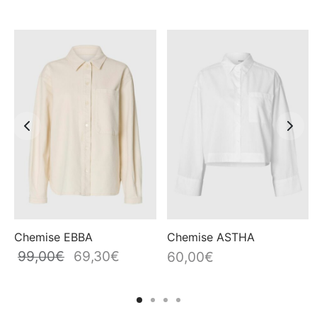
Chemise EBBA
Chemise ASTHA
99,00
€
69,30
€
Le prix
Le prix
60,00
€
rix
initial
actuel
el
était :
est :
99,00€.
69,30€.