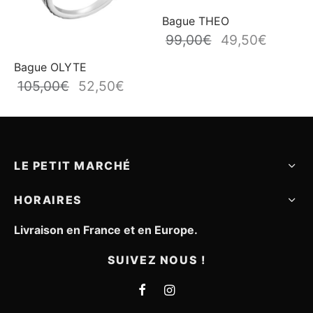
Bague THEO
99,00
€
49,50
€
Le prix
Le prix
initial
actuel
Bague OLYTE
était :
est :
105,00
€
52,50
€
Le prix
Le prix
99,00€.
49,50€.
initial
actuel
était :
est :
105,00€.
52,50€.
LE PETIT MARCHÉ
HORAIRES
Livraison en France et en Europe.
SUIVEZ NOUS !