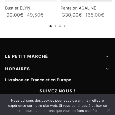
Bustier ELYN
Pantalon AGALINE
99,00
€
49,50
€
330,00
€
165,00
€
rix
Le prix
Le prix
Le prix
Le pr
el
initial
actuel
initial
actue
était :
est :
était :
est :
0€.
99,00€.
49,50€.
330,00€.
165,
LE PETIT MARCHÉ
HORAIRES
Livraison en France et en Europe.
SUIVEZ NOUS !
Nous utilisons des cookies pour vous garantir la meilleure
expérience sur notre site web. Si vous continuez à utiliser ce
site, nous supposerons que vous en êtes satisfait.