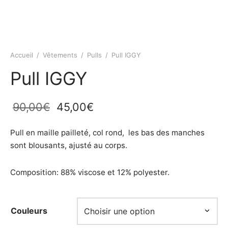
Accueil
/
Vêtements
/
Pulls
/
Pull IGGY
Pull IGGY
Le prix
Le prix
90,00
€
45,00
€
initial
actuel
Pull en maille pailleté, col rond, les bas des manches
était :
est :
sont blousants, ajusté au corps.
90,00€.
45,00€.
Composition: 88% viscose et 12% polyester.
Couleurs