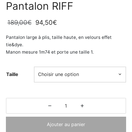
Pantalon RIFF
Le prix
Le prix
189,00
€
94,50
€
initial
actuel
Pantalon large à plis, taille haute, en velours effet
était :
est :
tie&dye.
189,00€.
94,50€.
Manon mesure 1m74 et porte une taille 1.
Taille
Ajouter au panier