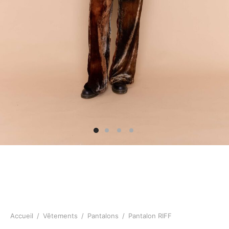
Accueil
/
Vêtements
/
Pantalons
/
Pantalon RIFF