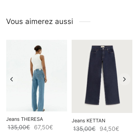
Vous aimerez aussi
Jeans THERESA
Jeans KETTAN
135,00
€
67,50
€
Le prix
Le prix
135,00
€
94,50
€
Le prix
Le prix
initial
actuel
initial
actuel