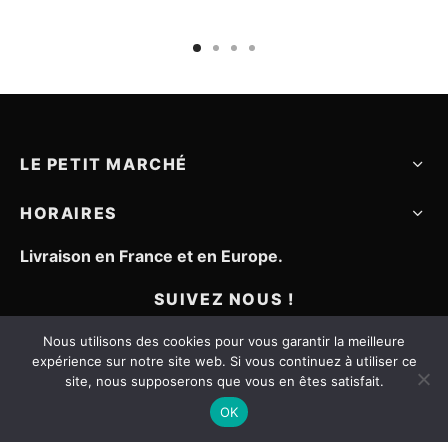
rix
était :
est :
était :
est :
el
135,00€.
67,50€.
135,00€.
94,50€
0€.
LE PETIT MARCHÉ
HORAIRES
Livraison en France et en Europe.
SUIVEZ NOUS !
Nous utilisons des cookies pour vous garantir la meilleure
expérience sur notre site web. Si vous continuez à utiliser ce
site, nous supposerons que vous en êtes satisfait.
OK