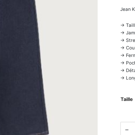
Jean K
→ Taill
→ Jamb
→ Stret
→ Coup
→ Ferm
→ Poch
→ Déta
→ Long
Taille