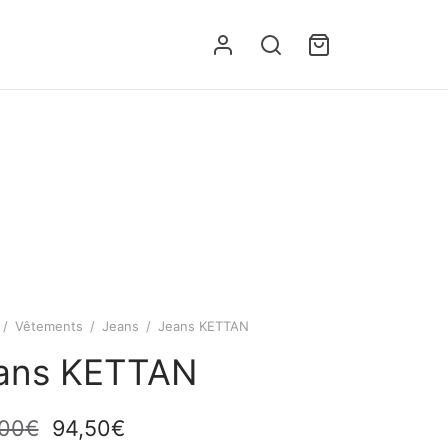
/
Vêtements
/
Jeans
/
Jeans KETTAN
ans KETTAN
Le prix
Le prix
,00
€
94,50
€