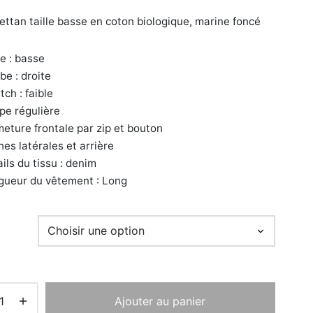
initial
actuel
ettan taille basse en coton biologique, marine foncé
était :
est :
135,00€.
94,50€.
e : basse
e : droite
ch : faible
e régulière
eture frontale par zip et bouton
es latérales et arrière
ils du tissu : denim
ueur du vêtement : Long
Ajouter au panier