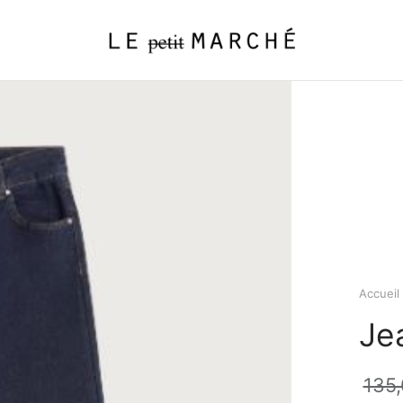
Accueil
Je
135