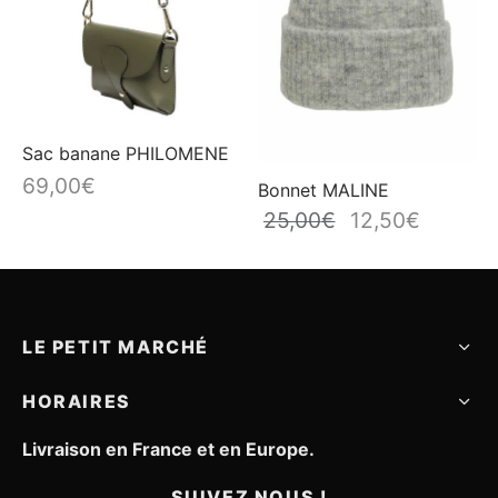
ancien
Sac banane PHILOMENE
69,00
€
Bonnet MALINE
25,00
€
12,50
€
Le prix
Le prix
initial
actuel
était :
est :
25,00€.
12,50€.
LE PETIT MARCHÉ
HORAIRES
Livraison en France et en Europe.
SUIVEZ NOUS !